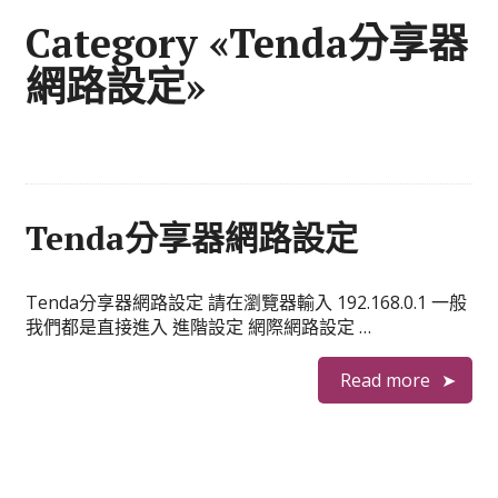
Category «Tenda分享器
網路設定»
Tenda分享器網路設定
Tenda分享器網路設定 請在瀏覽器輸入 192.168.0.1 一般
我們都是直接進入 進階設定 網際網路設定 …
Read more